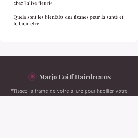
chez l'alizé fleurie
Quels sont les bienfaits des tisanes pour la santé et
le bien-être?
Marjo Coiff Hairdreams
“Tissez la trame de votre allure pour habiller votre
ambition.”
Mentions légales
Contact
© 2026 Marjo Coiff Hairdreams. Tous droits réservés.