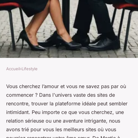
Accueil
›
Lifestyle
LIFESTYLE
Rencontre célibataire :
Vous cherchez l’amour et vous ne savez pas par où
commencer ? Dans l'univers vaste des sites de
trouvez l'amour avec les
rencontre, trouver la plateforme idéale peut sembler
meilleurs sites
intimidant. Peu importe ce que vous cherchez, une
relation sérieuse ou une aventure intrigante, nous
Logan
•
24 août 2024
•
4 min de lecture
avons trié pour vous les meilleurs sites où vous