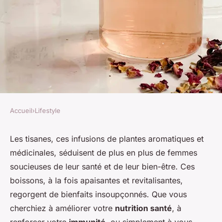
Accueil
›
Lifestyle
LIFESTYLE
Quels sont les bienfaits des
Les tisanes, ces infusions de plantes aromatiques et
médicinales, séduisent de plus en plus de femmes
tisanes pour la santé et le
soucieuses de leur santé et de leur bien-être. Ces
bien-être?
boissons, à la fois apaisantes et revitalisantes,
regorgent de bienfaits insoupçonnés. Que vous
Logan
•
21 mai 2024
•
6 min de lecture
cherchiez à améliorer votre
nutrition santé
, à