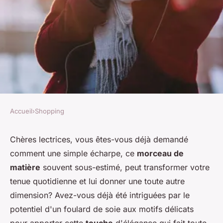
Accueil
›
Shopping
SHOPPING
Comment intégrer des
Chères lectrices, vous êtes-vous déjà demandé
comment une simple écharpe, ce
morceau de
écharpes brodées à une tenue
matière
souvent sous-estimé, peut transformer votre
quotidienne avec subtilité?
tenue quotidienne et lui donner une toute autre
dimension? Avez-vous déjà été intriguées par le
Logan
•
21 mai 2024
•
6 min de lecture
potentiel d'un foulard de soie aux motifs délicats