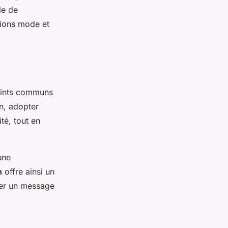
le de
tions mode et
oints communs
n, adopter
ité, tout en
une
n
offre ainsi un
rter un message