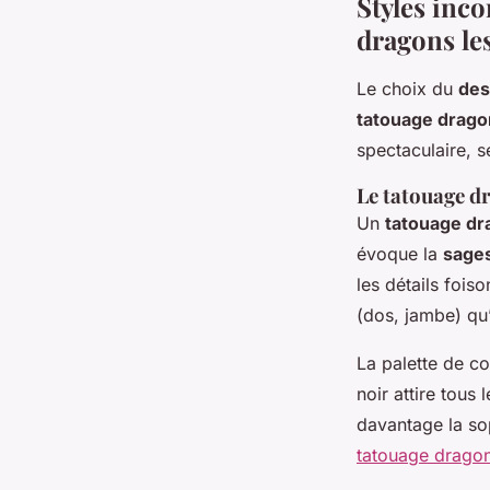
Styles inco
dragons les
Le choix du
des
tatouage drago
spectaculaire, s
Le tatouage dr
Un
tatouage dr
évoque la
sage
les détails fois
(dos, jambe) qu
La palette de c
noir attire tous
davantage la so
tatouage drago