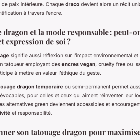
e de paix intérieure. Chaque
draco
devient alors un récit un
tification à travers l’encre.
 dragon et la mode responsable : peut-on
et expression de soi ?
uage
signifie aussi réflexion sur l’impact environnemental et 
 un tatoueur employant des
encres vegan
, cruelty free ou is
icipe à mettre en valeur l’éthique du geste.
touage dragon temporaire
ou semi-permanent permet aussi 
vocables, pour celles et ceux qui aiment réinventer leur l
s alternatives green deviennent accessibles et encouragen
ivité
et responsabilité.
nner son tatouage dragon pour maximiser