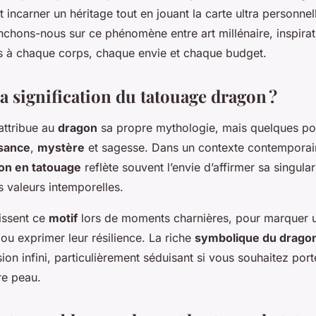
ations
st incarner un héritage tout en jouant la carte ultra personnel
enchons-nous sur ce phénomène entre art millénaire, inspira
s à chaque corps, chaque envie et chaque budget.
la signification du tatouage dragon ?
attribue au
dragon
sa propre mythologie, mais quelques p
sance
,
mystère
et sagesse. Dans un contexte contemporai
on en tatouage
reflète souvent l’envie d’affirmer sa singular
 valeurs intemporelles.
issent ce
motif
lors de moments charnières, pour marquer 
ou exprimer leur résilience. La riche
symbolique du drago
sion infini, particulièrement séduisant si vous souhaitez po
re peau.