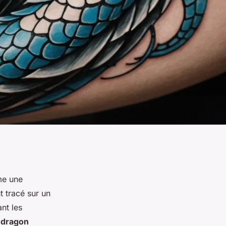
me une
nt tracé sur un
nt les
 dragon