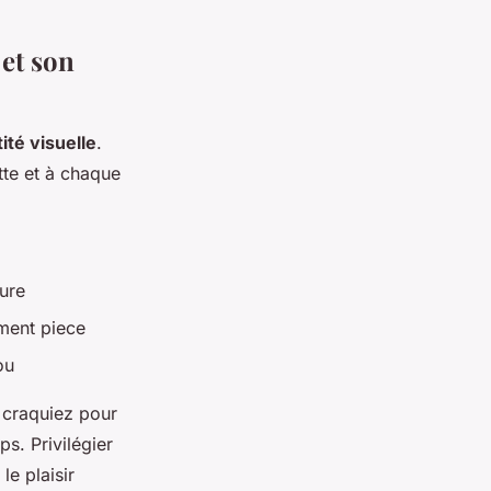
et son
ité visuelle
.
tte et à chaque
ure
ement piece
ou
s craquiez pour
s. Privilégier
le plaisir