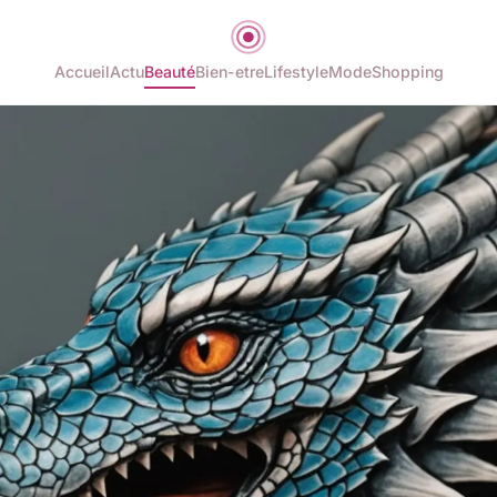
Accueil
Actu
Beauté
Bien-etre
Lifestyle
Mode
Shopping