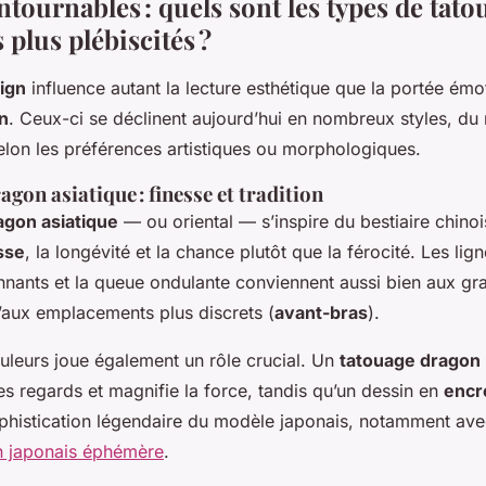
ntournables : quels sont les types de tato
 plus plébiscités ?
ign
influence autant la lecture esthétique que la portée émo
n
. Ceux-ci se déclinent aujourd’hui en nombreux styles, du 
elon les préférences artistiques ou morphologiques.
agon asiatique : finesse et tradition
agon asiatique
— ou oriental — s’inspire du bestiaire chinois
sse
, la longévité et la chance plutôt que la férocité. Les lig
onnants et la queue ondulante conviennent aussi bien aux g
’aux emplacements plus discrets (
avant-bras
).
ouleurs joue également un rôle crucial. Un
tatouage dragon
 les regards et magnifie la force, tandis qu’un dessin en
encr
phistication légendaire du modèle japonais, notamment avec
n japonais éphémère
.