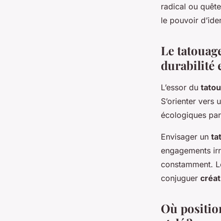
radical ou quêt
le pouvoir d’iden
Le tatouage
durabilité 
L’essor du
tato
S’orienter vers
écologiques part
Envisager un
ta
engagements irré
constamment. Le
conjuguer
créat
Où positio