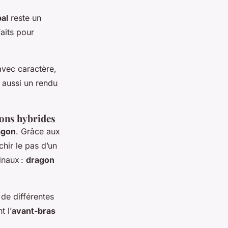
bal
reste un
faits pour
vec caractère,
 aussi un rendu
ions hybrides
agon
. Grâce aux
chir le pas d’un
inaux :
dragon
 de différentes
t l’
avant-bras