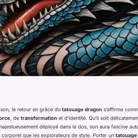
et contemporaine
ison, le retour en grâce du
tatouage dragon
s’affirme com
orce
, de
transformation
et d’identité. Qu’il soit délicateme
: symbolique,
ajestueusement déployé dans le dos, son aura fascine auta
 corporel que les explorateurs de style. Porter un
tatouage