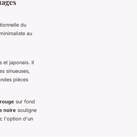
uages
tionnelle du
minimaliste au
 et japonais. Il
nes sinueuses,
randes pièces
 rouge
sur fond
e noire
souligne
 l'option d'un