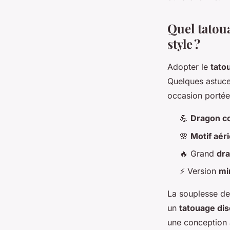
Quel tatou
style ?
Adopter le
tato
Quelques astuces
occasion portée
💪
Dragon co
🌸
Motif aér
🔥 Grand
dra
⚡ Version
mi
La souplesse d
un
tatouage dis
une conception a