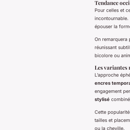
Tendance occid
Pour celles et 
incontournable. 
épouser la form
On remarquera pa
réunissant subt
bicolore ou ani
Les variantes
L’approche éphé
encres tempora
engagement perm
stylisé
combiné 
Cette popularit
tailles et place
ou la cheville.