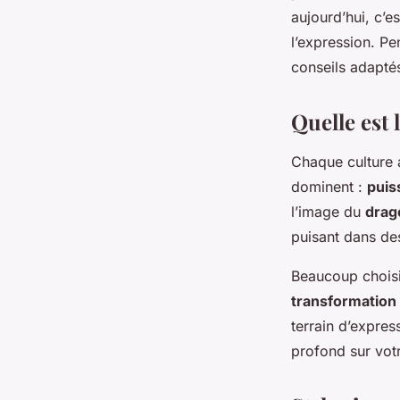
tendances et inspir
aujourd’hui, c’e
l’expression. P
conseils adapté
Logan
•
10 décembre 2025
•
6 min de lecture
Quelle est 
Chaque culture 
dominent :
puis
l’image du
drag
puisant dans des
Beaucoup chois
transformation
terrain d’expres
profond sur vot