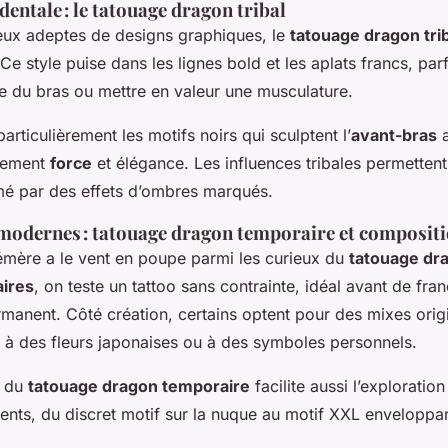
entale : le tatouage dragon tribal
ceux adeptes de designs graphiques, le
tatouage dragon tri
Ce style puise dans les lignes bold et les aplats francs, par
e du bras ou mettre en valeur une musculature.
rticulièrement les motifs noirs qui sculptent l’
avant-bras
a
ilement
force
et élégance. Les influences tribales permettent
mé par des effets d’ombres marqués.
 modernes : tatouage dragon temporaire et composit
mère a le vent en poupe parmi les curieux du
tatouage dr
ires
, on teste un tattoo sans contrainte, idéal avant de fran
anent. Côté création, certains optent pour des mixes orig
à des fleurs japonaises ou à des symboles personnels.
é du
tatouage dragon temporaire
facilite aussi l’exploration
ments, du discret motif sur la nuque au motif XXL enveloppan