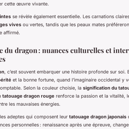
er cette œuvre vivante.
intes
se révèle également essentielle. Les carnations claire
ges vives
ou vertes, tandis que les peaux mates préférero
e affirmé.
 du dragon : nuances culturelles et inte
es
on
, c’est souvent embarquer une histoire profonde sur soi. E
érité
et la bonne fortune, quand l’imaginaire occidental y v
omptable. Selon la couleur choisie, la
signification du tat
un
tatouage dragon rouge
renforce la passion et la vitalité, l
ntre les mauvaises énergies.
les adeptes qui composent leur
tatouage dragon japonais
o
ences personnelles : renaissance après une épreuve, chang