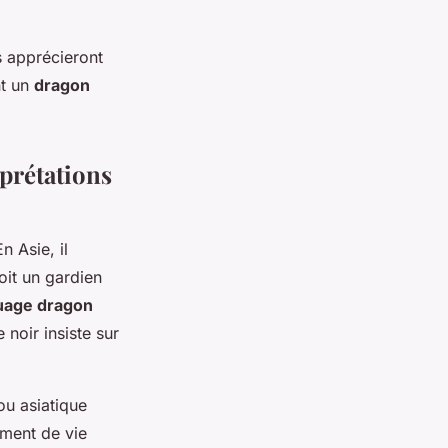
s apprécieront
nt un
dragon
rprétations
n Asie, il
oit un gardien
ouage dragon
e noir insiste sur
u asiatique
ement de vie