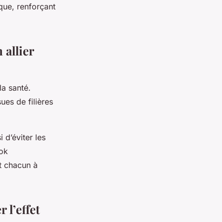
ique, renforçant
 allier
la santé.
sues de filières
d’éviter les
ook
t chacun à
 l’effet