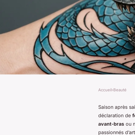
Accueil
›
Beauté
BEAUTÉ
Exploration stylée 
Saison après sa
déclaration de
f
du tatouage dragon 
avant-bras
ou m
passionnés d’art